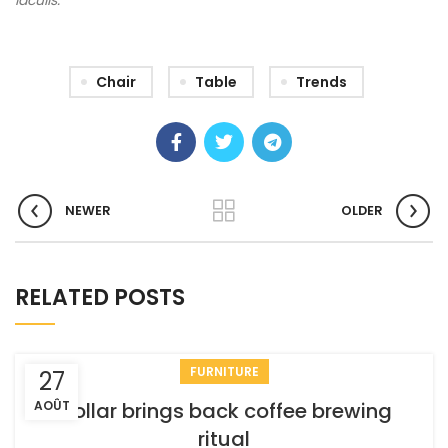
iaculis.
Chair
Table
Trends
NEWER
OLDER
RELATED POSTS
FURNITURE
27
AOÛT
Collar brings back coffee brewing
ritual