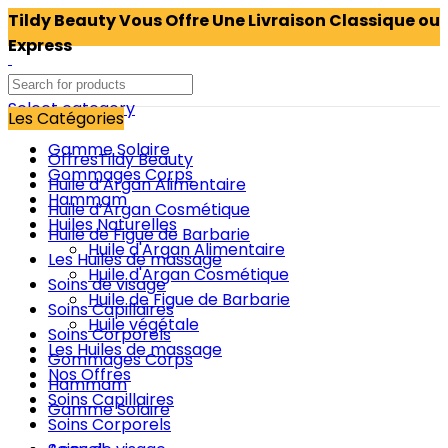
Tildy Beauty Vous Offre Une Livraison Classique ou
Express
Select category
Les Catégories
Gamme Solaire
Offres
Tildy Beauty
Gommages Corps
Huile d’Argan Alimentaire
Hammam
Huile d’Argan Cosmétique
Huiles Naturelles
Huile de Figue de Barbarie
Huile d'Argan Alimentaire
Les Huiles de massage
Huile d'Argan Cosmétique
Soins de visage
Huile de Figue de Barbarie
Soins Capillaires
Huile végétale
Soins Corporels
Les Huiles de massage
Gommages Corps
Nos Offres
Hammam
Soins Capillaires
Gamme Solaire
Soins Corporels