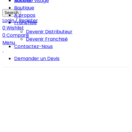
Soins de visage
Accueil
Boutique
Search
A propos
Login / Register
Franchise
0
Wishlist
Devenir Distributeur
0
Compare
Devenir Franchisé
Menu
Contactez-Nous
Demander un Devis