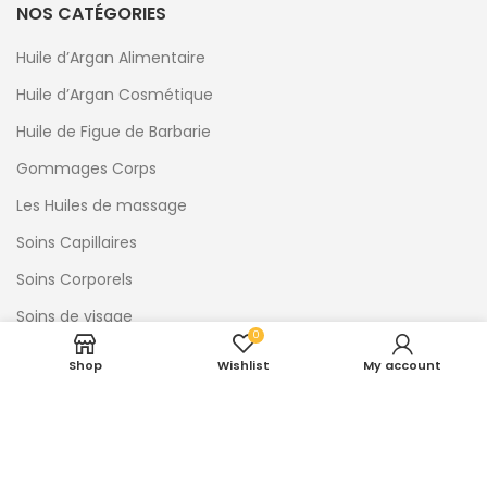
NOS CATÉGORIES
Huile d’Argan Alimentaire
Huile d’Argan Cosmétique
Huile de Figue de Barbarie
Gommages Corps
Les Huiles de massage
Soins Capillaires
Soins Corporels
Soins de visage
0
Shop
Wishlist
My account
LIENS RAPIDES
Accueil
A propos